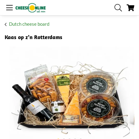
My
Dutch cheese board
Kaas op z’n Rotterdams