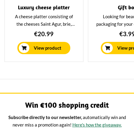
Luxury cheese platter
Gift b
A cheese platter consisting of
Looking for beau
the cheeses Saint Agur, brie,
packaging for your
Morbier and Trappist. All 4
cheese package? T
€20.99
€3.9
pieces of cheese weigh 250
cardboard baske
gram allowing you to enjoy an
peasant dress patte
View product
View pr
evening of delicious flavours.
make your cheese
The cheeses come without a
special
board.
Win €100 shopping credit
Subscribe directly to our newsletter,
automatically win and
never miss a promotion again!
Here's how the giveaway.