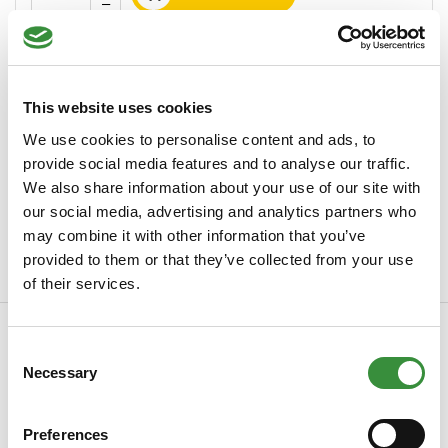
In stock
+ 80 years of experience: Cheese masters since
1934
This website uses cookies
Ordered before 15.00h, send within 24 hours
We use cookies to personalise content and ads, to
provide social media features and to analyse our traffic.
Always freshly sliced cheese
We also share information about your use of our site with
Packaged with
the greatest care
our social media, advertising and analytics partners who
may combine it with other information that you’ve
Minimum order value of €30
provided to them or that they’ve collected from your use
of their services.
Description
Consent
Kaas op z’n Rotterdams Kaaspakket Op zoek naar een origineel
Necessary
Selection
en smaakvol cadeau? Het Kaas op z’...
Read more
Preferences