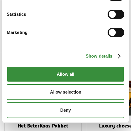
Specifications
Statistics
SKU
2026-04
Marketing
Country of origin
Netherlands
Read more
Show details
Related Products
Allow all
Allow selection
Deny
Het BeterKaas Pakket
Luxury cheese